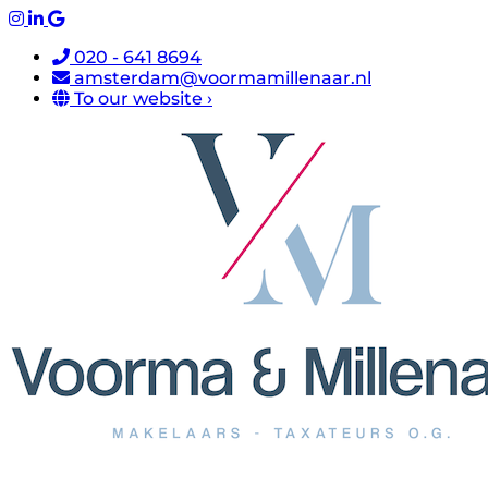
020 - 641 8694
amsterdam@voormamillenaar.nl
To our website ›