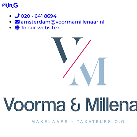
020 - 641 8694
amsterdam@voormamillenaar.nl
To our website ›