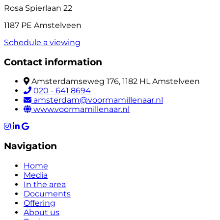
Rosa Spierlaan 22
1187 PE Amstelveen
Schedule a viewing
Contact information
Amsterdamseweg 176, 1182 HL Amstelveen
020 - 641 8694
amsterdam@voormamillenaar.nl
www.voormamillenaar.nl
Navigation
Home
Media
In the area
Documents
Offering
About us