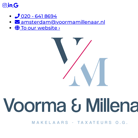
020 - 641 8694
amsterdam@voormamillenaar.nl
To our website ›