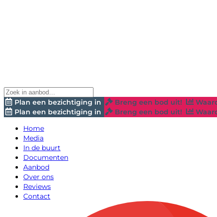
Plan een bezichtiging in
Breng een bod uit!
Waard
Plan een bezichtiging in
Breng een bod uit!
Waard
Home
Media
In de buurt
Documenten
Aanbod
Over ons
Reviews
Contact