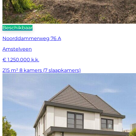
Beschikbaar
Noorddammerweg 76 A
Amstelveen
€ 1.250.000 k.k.
215 m²
8 kamers (7 slaapkamers)