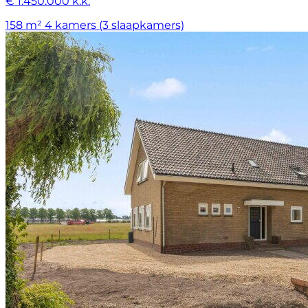
€ 1.450.000 k.k.
158 m²
4 kamers (3 slaapkamers)