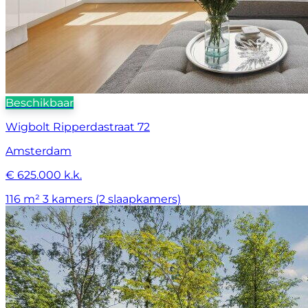
Beschikbaar
Wigbolt Ripperdastraat 72
Amsterdam
€ 625.000 k.k.
116 m²
3 kamers (2 slaapkamers)