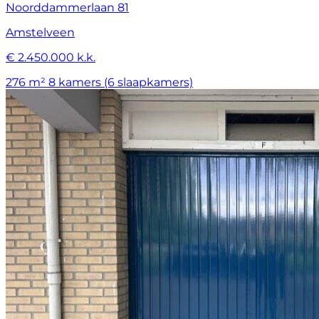
Noorddammerlaan 81
Amstelveen
€ 2.450.000 k.k.
276 m²
8 kamers (6 slaapkamers)