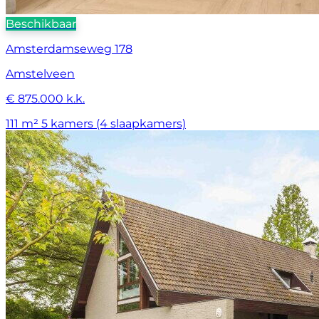
Beschikbaar
Amsterdamseweg 178
Amstelveen
€ 875.000 k.k.
111 m²
5 kamers (4 slaapkamers)