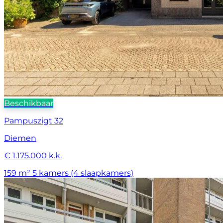
Beschikbaar
Pampuszigt 32
Diemen
€ 1.175.000 k.k.
159 m²
5 kamers (4 slaapkamers)