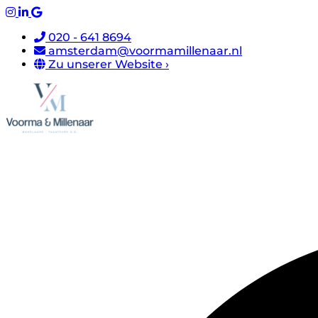
020 - 641 8694
amsterdam@voormamillenaar.nl
Zu unserer Website ›