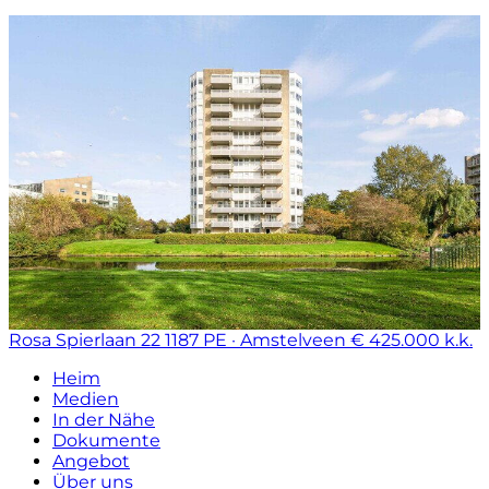
Rosa Spierlaan 22
1187 PE · Amstelveen
€ 425.000 k.k.
Heim
Medien
In der Nähe
Dokumente
Angebot
Über uns