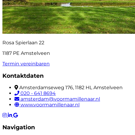
Rosa Spierlaan 22
1187 PE Amstelveen
Termin vereinbaren
Kontaktdaten
Amsterdamseweg 176, 1182 HL Amstelveen
020 - 641 8694
amsterdam@voormamillenaar.nl
www.voormamillenaar.nl
Navigation