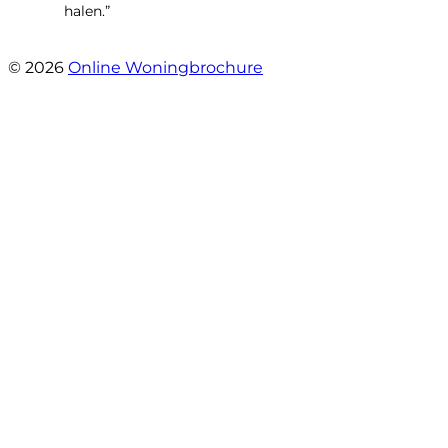
halen.”
- Sint Janskruidlaan 104
© 2026
Online Woningbrochure