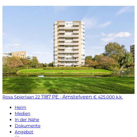
1187 PE · Amstelveen
Rosa Spierlaan 22
€ 425.000 k.k.
Heim
Medien
In der Nähe
Dokumente
Angebot