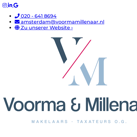
020 - 641 8694
amsterdam@voormamillenaar.nl
Zu unserer Website ›